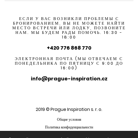
ЕСЛИ У ВАС ВОЗНИКЛИ ПРОБЛЕМЫ С
БРОНИРОВАНИЕМ, ВЫ НЕ МОЖЕТЕ НАЙТИ
МЕСТО ВСТРЕЧИ ИЛИ ЛОДКУ, ПОЗВОНИТЕ
НАМ. МЫ БУДЕМ РАДЫ ПОМОЧЬ. 16:30 -
18:00
+420 776 868 770
ЭЛЕКТРОННАЯ ПОЧТА (МЫ ОТВЕЧАЕМ С
ПОНЕДЕЛЬНИКА ПО ПЯТНИЦУ С 9:00 ДО
16:00)
info@prague-inspiration.cz
2019 © Prague Inspiration s. r. o.
Общие условия
Политика конфиденциальности