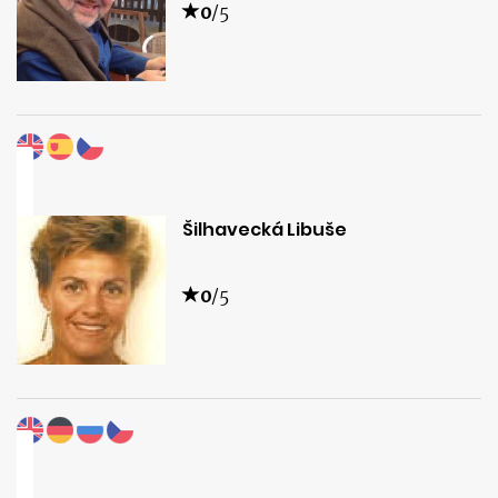
0
/5
Šilhavecká Libuše
0
/5