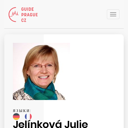
Toggle
naviga
ЯЗЫКИ:
Jelínková Julie