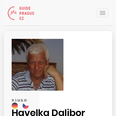
Toggle
naviga
ЯЗЫКИ:
Havelka Dalibor