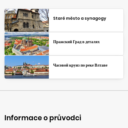
Staré město a synagogy
Пражский Град в деталях
Часовой круиз по реке Влтаве
Informace o průvodci