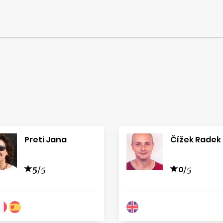
Preti Jana
Čížek Radek
5
/5
0
/5