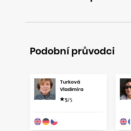
Podobní průvodci
Turková
Vladimíra
5
/5