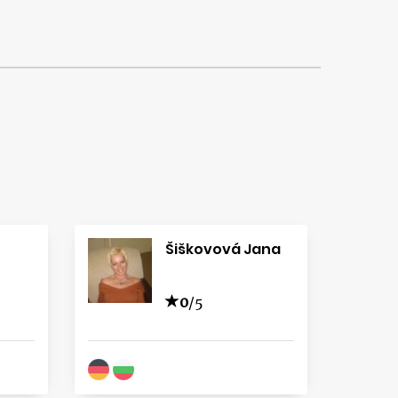
Šiškovová Jana
0
/5