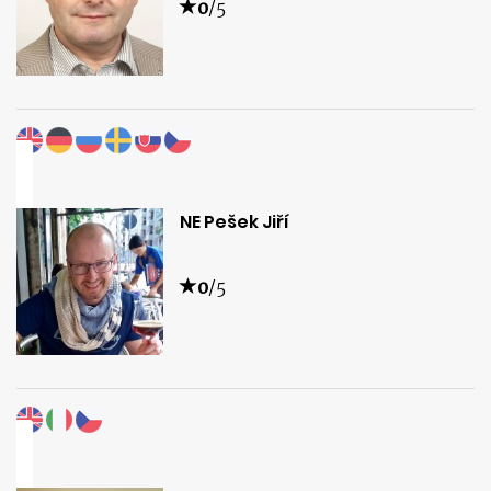
0
/5
NE Pešek Jiří
0
/5