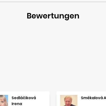
Bewertungen
Sedláčiková
Smékalová 
Irena