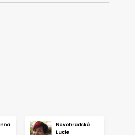
Anna
Novohradská
Lucie