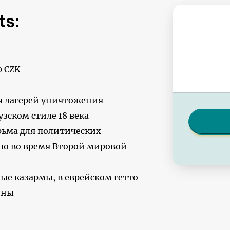
ts:
0 CZK
я лагерей уничтожения
зском стиле 18 века
рьма для политических
по во время Второй мировой
ые казармы, в еврейском гетто
йны