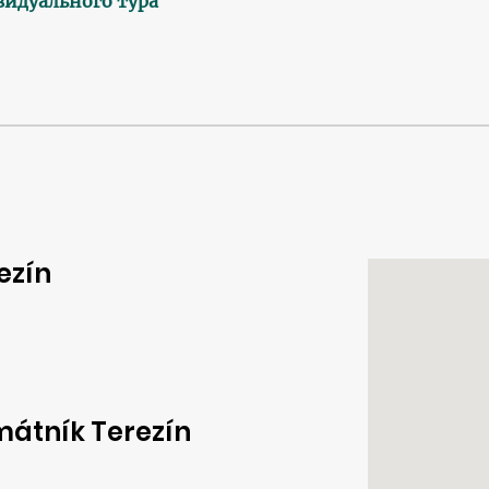
видуального тура
ezín
átník Terezín