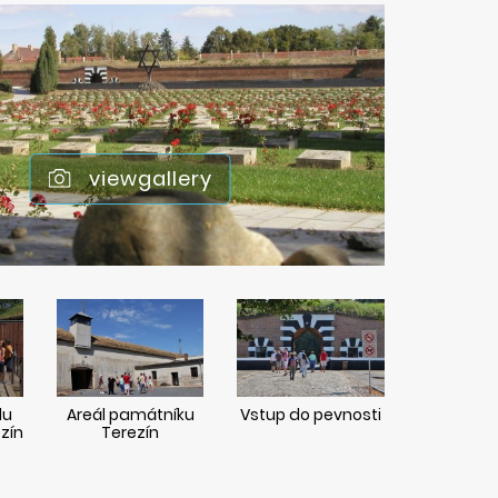
viewgallery
lu
Areál památníku
Vstup do pevnosti
zín
Terezín