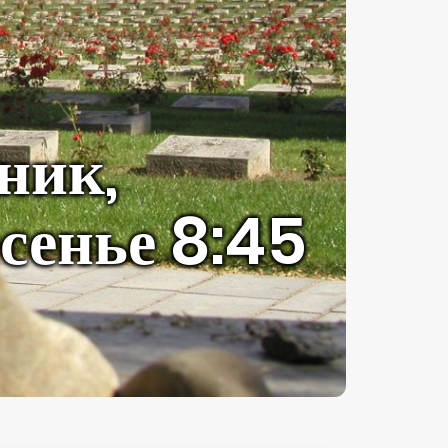
ник,
есенье 8:45