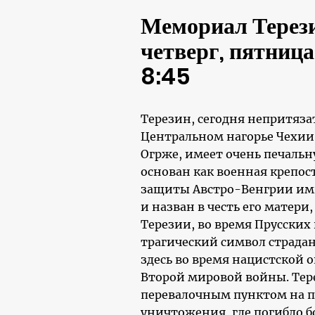
Мемориал Терези
четверг, пятница
8:45
Терезин, сегодня непритяза
Центральном нагорье Чехии 
Огрже, имеет очень печальн
основан как военная крепост
защиты Австро-Венгрии им
и назван в честь его матер
Терезии, во время Прусских 
трагический символ страда
здесь во время нацистской 
Второй мировой войны. Тер
перевалочным пунктом на п
уничтожения, где погибло бо