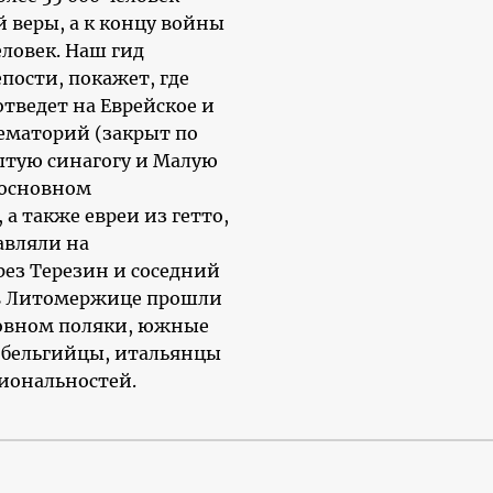
 веры, а к концу войны
еловек. Наш гид
пости, покажет, где
тведет на Еврейское и
ематорий (закрыт по
рытую синагогу и Малую
 основном
а также евреи из гетто,
авляли на
ез Терезин и соседний
в Литомержице прошли
новном поляки, южные
, бельгийцы, итальянцы
иональностей.