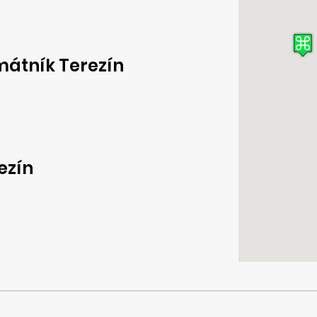
átník Terezín
ezín