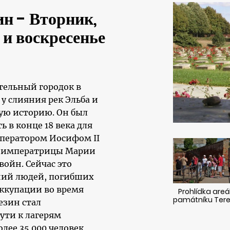
н - Вторник,
 и воскресенье
тельный городок в
у слияния рек Эльба и
ую историю. Он был
ь в конце 18 века для
ператором Иосифом II
и, императрицы Марии
войн. Сейчас это
ний людей, погибших
оккупации во время
Prohlídka areá
památníku Tere
езин стал
ути к лагерям
лее 35 000 человек