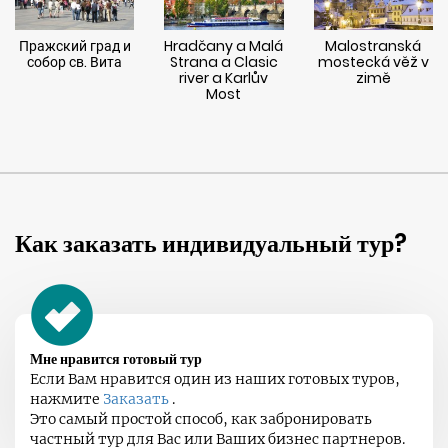
Пражский град и
Hradčany a Malá
Malostranská
собор св. Вита
Strana a Clasic
mostecká věž v
river a Karlův
zimě
Most
Как заказать индивидуальный тур?
Мне нравится готовый тур
Если Вам нравится один из наших готовых туров,
нажмите
Заказать
.
Это самый простой способ, как забронировать
частный тур для Вас или Ваших бизнес партнеров.