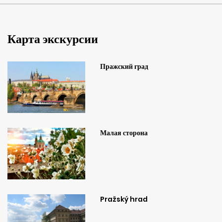
Карта экскурсии
Пражский град
Малая сторона
Pražský hrad