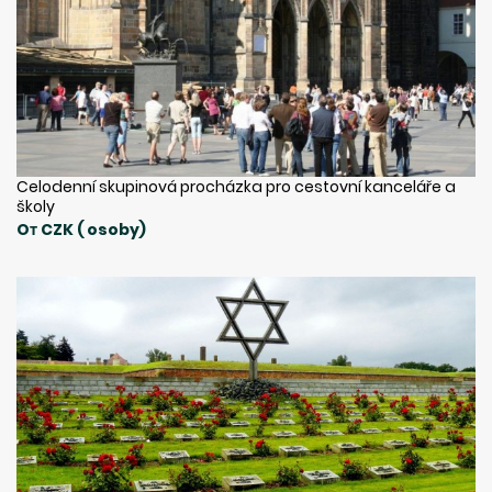
Celodenní skupinová procházka pro cestovní kanceláře a
školy
Oт CZK ( osoby)