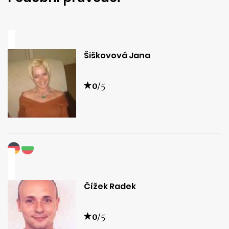
Šiškovová Jana
0
/5
Čížek Radek
0
/5