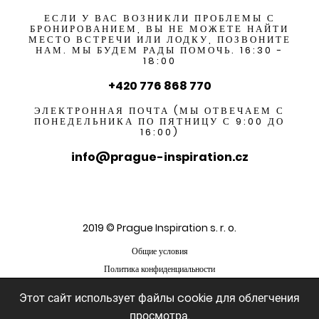
ЕСЛИ У ВАС ВОЗНИКЛИ ПРОБЛЕМЫ С
БРОНИРОВАНИЕМ, ВЫ НЕ МОЖЕТЕ НАЙТИ
МЕСТО ВСТРЕЧИ ИЛИ ЛОДКУ, ПОЗВОНИТЕ
НАМ. МЫ БУДЕМ РАДЫ ПОМОЧЬ. 16:30 -
18:00
+420 776 868 770
ЭЛЕКТРОННАЯ ПОЧТА (МЫ ОТВЕЧАЕМ С
ПОНЕДЕЛЬНИКА ПО ПЯТНИЦУ С 9:00 ДО
16:00)
info@prague-inspiration.cz
2019 © Prague Inspiration s. r. o.
Общие условия
Политика конфиденциальности
Этот сайт использует файлы cookie для облегчения
просмотра.