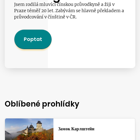
Jsem rodilá mluvící čínskou průvodkyně a žiji v
Praze téměř 20 let. Zabývám se hlavně překladem a
průvodcování v čínštině v ČR.
Poptat
Oblíbené prohlídky
Замок Карлштейн