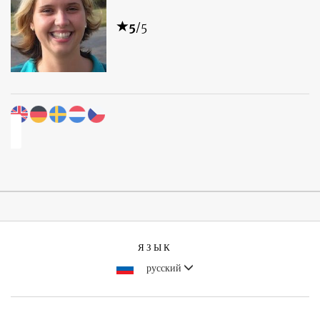
5
/5
ЯЗЫК
русский