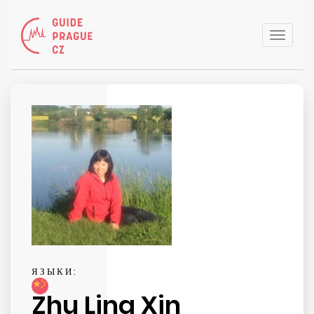
Toggle
naviga
ЯЗЫКИ:
Zhu Ling Xin