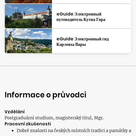
eGuide Электронный
путеводитель Кутна Гора
eGuide Электронный гид
Карловы Вары
Informace o průvodci
Vzdělání
Postgraduární studium, magisterský titul, Mgr.
Pracovní zkušenosti
Dobré znalosti na českých místních tradici a památky a