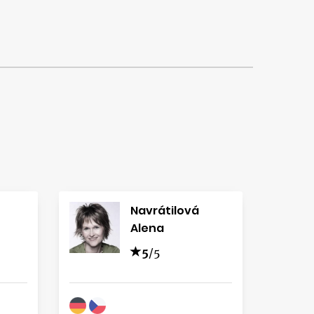
Navrátilová
Alena
5
/5