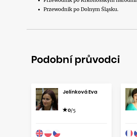
Przewodnik po Krkonošským národní
Przewodnik po Dolnym Śląsku.
Podobní průvodci
Jelínková Eva
0
/5