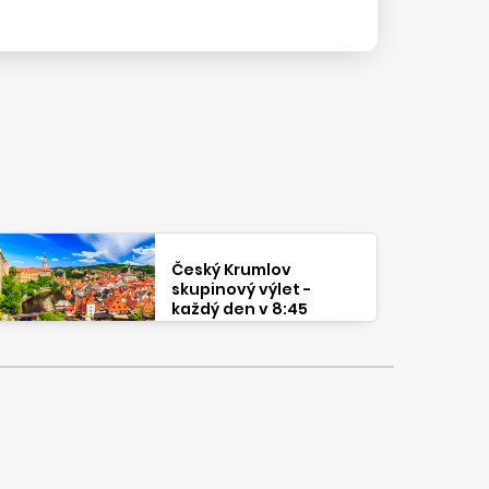
Český Krumlov
skupinový výlet -
každý den v 8:45