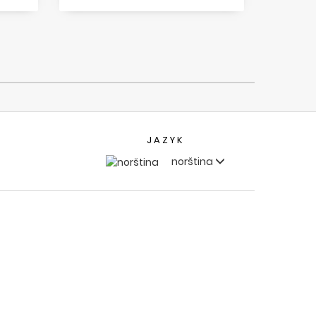
JAZYK
norština