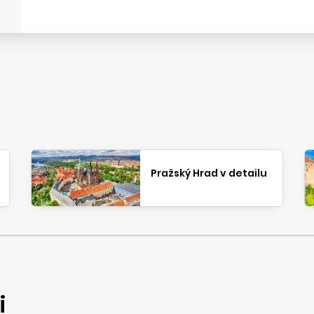
Pražský Hrad v detailu
i