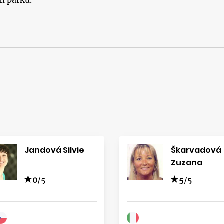
m parku.
Jandová Silvie
Škarvadová
Zuzana
0
/5
5
/5