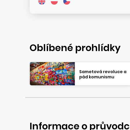
Oblíbené prohlídky
Sametová revoluce a
pád komunismu
Informace o průvodc