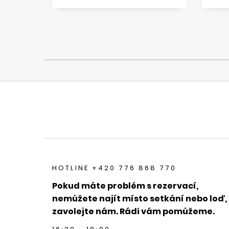
HOTLINE +420 776 868 770
Pokud máte problém s rezervací,
nemůžete najít místo setkání nebo loď,
zavolejte nám. Rádi vám pomůžeme.