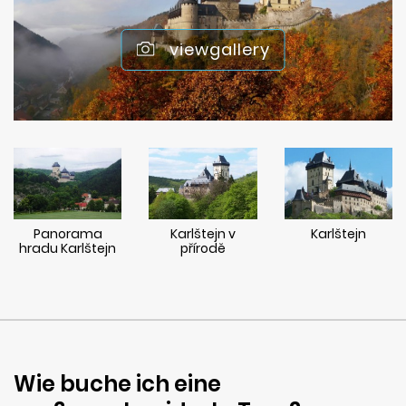
viewgallery
Panorama
Karlštejn v
Karlštejn
hradu Karlštejn
přírodě
Wie buche ich eine