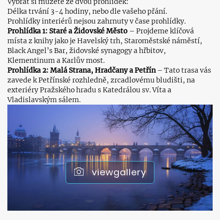
Vybrat si můžete ze dvou prohlídek:
Délka trvání 3-4 hodiny, nebo dle vašeho přání.
Prohlídky interiérů nejsou zahrnuty v čase prohlídky.
Prohlídka 1: Staré a Židovské Město
– Projdeme klíčová
místa z knihy jako je Havelský trh, Staroměstské náměstí,
Black Angel’s Bar, židovské synagogy a hřbitov,
Klementinum a Karlův most.
Prohlídka 2: Malá Strana, Hradčany a Petřín
– Tato trasa vás
zavede k Petřínské rozhledně, zrcadlovému bludišti, na
exteriéry Pražského hradu s Katedrálou sv. Víta a
Vladislavským sálem.
viewgallery