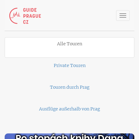
Toggle
naviga
Alle Touren
Private Touren
Touren durch Prag
Ausflüge außerhalb von Prag
Po stopách knihy Dana