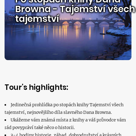
Browna - Tajemství všech
tajemství
Tour's highlights:
Jedinečná prohlídka po stopách knihy Tajemství všech
tajemství, nejnovějšího díla slavného Dana Browna.
Ukážeme vám známá místa z knihy a váš průvodce vám
rád povypráví také něco o historii.
3-4 hodiny historie, záhad, dobrodružství a krásných