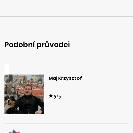
Podobní průvodci
Maj Krzysztof
5
/5