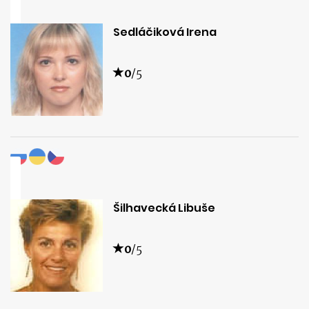
Sedláčiková Irena
0
/5
Šilhavecká Libuše
0
/5