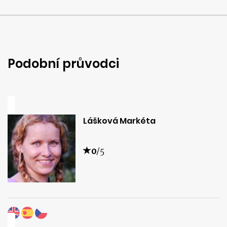
Podobní průvodci
Lášková Markéta
0
/5