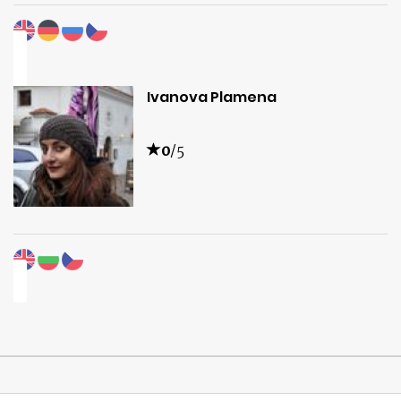
Ivanova Plamena
0
/5