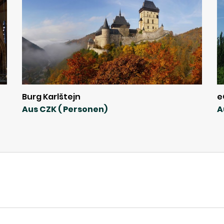
Burg Karlštejn
e
Aus CZK ( Personen)
A