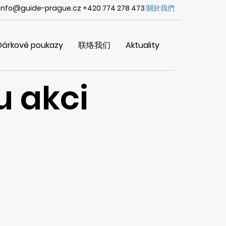
info@guide-prague.cz +420 774 278 473
關於我們
Dárkové poukazy
联络我们
Aktuality
u akci