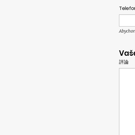
Telefo
Abychom
Vaš
評論