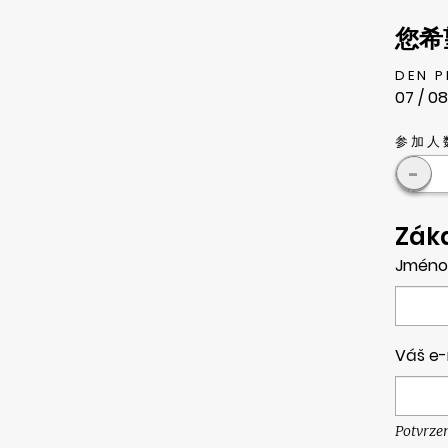
您希
DEN 
07 / 08
参加人
-
Zák
Jméno
Váš e-
Potvrze