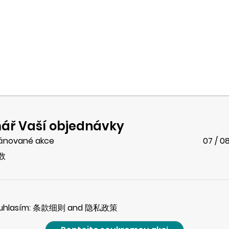
ář Vaší objednávky
ánované akce
07 / 0
数
uhlasím: 条款细则 and 隐私政策