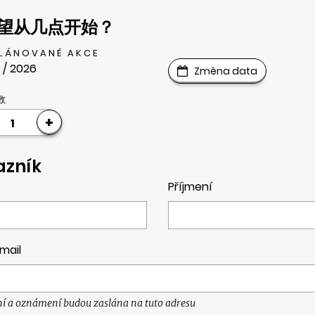
望从几点开始？
PLÁNOVANÉ AKCE
 / 2026
Změna data
数
+
1
azník
Příjmení
mail
ní a oznámení budou zaslána na tuto adresu