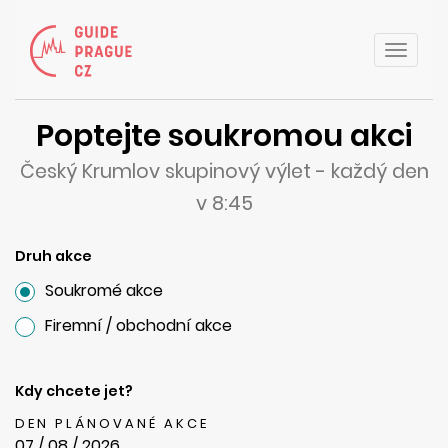
Toggle
naviga
Poptejte soukromou akci
Český Krumlov skupinový výlet - každý den
v 8:45
Druh akce
Soukromé akce
Firemní / obchodní akce
Kdy chcete jet?
DEN PLÁNOVANÉ AKCE
07 / 08 / 2026